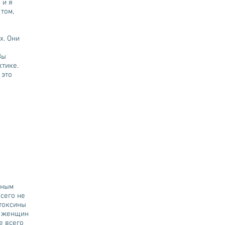
 и я
том,
х. Они
Вы
ктике.
 это
вным
сего не
токсины
% женщин
е всего