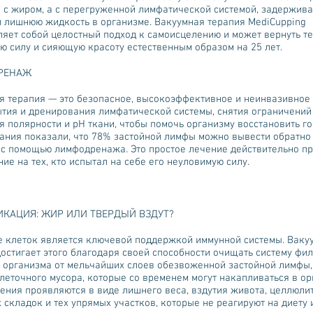
е с жиром, а с перегруженной лимфатической системой, задержи
и лишнюю жидкость в организме. Вакуумная терапия MediCupping
ляет собой целостный подход к самоисцелению и может вернуть т
ю силу и сияющую красоту естественным образом на 25 лет.
РЕНАЖ
я терапия — это безопасное, высокоэффективное и неинвазивное
ытия и дренирования лимфатической системы, снятия ограничений
 полярности и рН ткани, чтобы помочь организму восстановить го
ания показали, что 78% застойной лимфы можно вывести обратно
 с помощью лимфодренажа. Это простое лечение действительно п
ие на тех, кто испытал на себе его неуловимую силу.
КАЦИЯ: ЖИР ИЛИ ТВЕРДЫЙ ВЗДУТ?
 клеток является ключевой поддержкой иммунной системы. Ваку
достигает этого благодаря своей способности очищать систему фи
и организма от мельчайших слоев обезвоженной застойной лимфы,
клеточного мусора, которые со временем могут накапливаться в о
ения проявляются в виде лишнего веса, вздутия живота, целлюлит
складок и тех упрямых участков, которые не реагируют на диету 