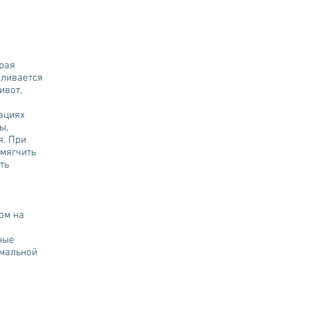
рая
вливается
ивот,
ациях
ы,
я. При
смягчить
ть
ом на
ные
имальной