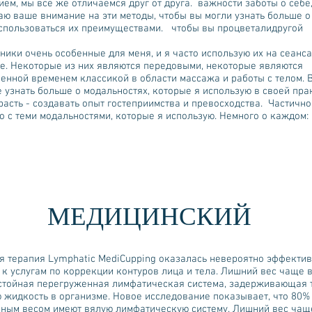
ием, мы все же отличаемся друг от друга. важности заботы о себе,
ю ваше внимание на эти методы, чтобы вы могли узнать больше о 
спользоваться их преимуществами. чтобы вы процветалидругой
хники очень особенные для меня, и я часто использую их на сеанса
. Некоторые из них являются передовыми, некоторые являются
енной временем классикой в области массажа и работы с телом. 
 узнать больше о модальностях, которые я использую в своей пра
расть - создавать опыт гостеприимства и превосходства. Частично
о с теми модальностями, которые я использую. Немного о каждом:
МЕДИЦИНСКИЙ
я терапия Lymphatic MediCupping оказалась невероятно эффекти
к услугам по коррекции контуров лица и тела. Лишний вес чаще в
астойная перегруженная лимфатическая система, задерживающая 
 жидкость в организме. Новое исследование показывает, что 80
чным весом имеют вялую лимфатическую систему. Лишний вес чащ