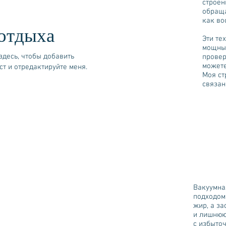
строен
обраща
как во
 отдыха
Эти те
мощные
здесь, чтобы добавить
провер
можете
ст и отредактируйте меня.
Моя ст
связан
Вакуумна
подходом 
жир, а з
и лишнюю
с избыто