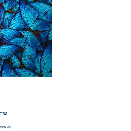
око Шанель...
тва.
ческим