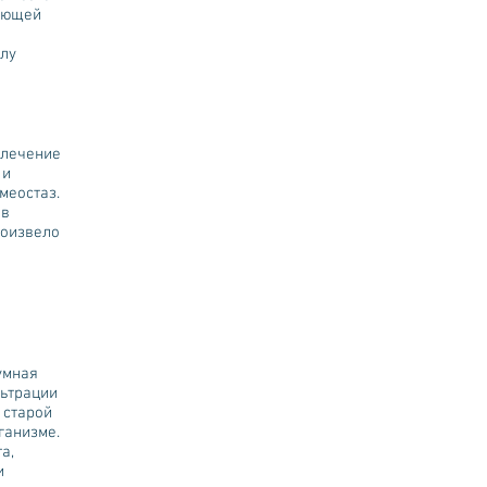
вающей
елу
 лечение
 и
меостаз.
 в
роизвело
умная
льтрации
 старой
рганизме.
а,
и