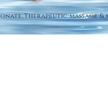
ionate..Therapeutic massage &