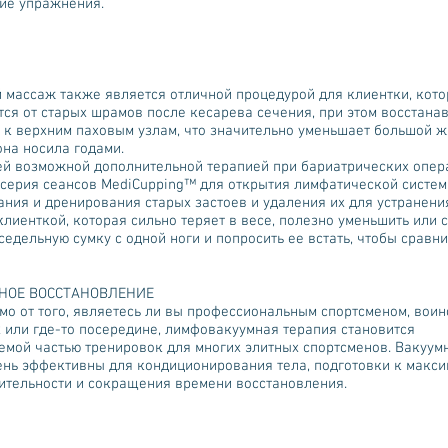
ие упражнения.
 массаж также является отличной процедурой для клиентки, кото
тся от старых шрамов после кесарева сечения, при этом восстана
 к верхним паховым узлам, что значительно уменьшает большой ж
она носила годами.
й возможной дополнительной терапией при бариатрических опер
 серия сеансов MediCupping™ для открытия лимфатической систем
ания и дренирования старых застоев и удаления их для устранени
клиенткой, которая сильно теряет в весе, полезно уменьшить или 
едельную сумку с одной ноги и попросить ее встать, чтобы сравни
НОЕ ВОССТАНОВЛЕНИЕ
мо от того, являетесь ли вы профессиональным спортсменом, воин
 или где-то посередине, лимфовакуумная терапия становится
емой частью тренировок для многих элитных спортсменов. Вакуум
ень эффективны для кондиционирования тела, подготовки к макс
ительности и сокращения времени восстановления.