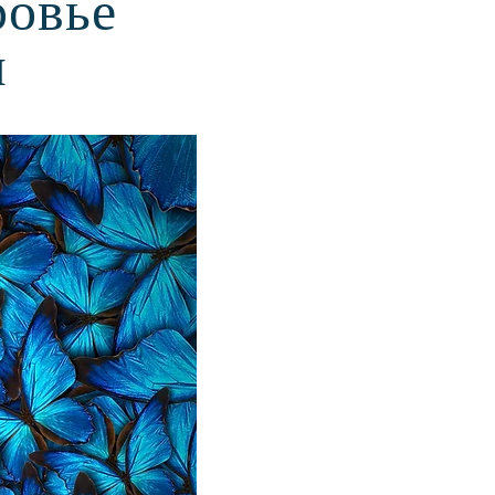
ровье
м