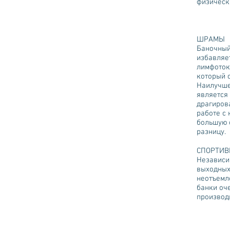
физическ
ШРАМЫ
Баночный
избавляе
лимфоток
который 
Наилучше
является
драгиров
работе с 
большую с
разницу.
СПОРТИВ
Независи
выходных
неотъемл
банки оч
производ