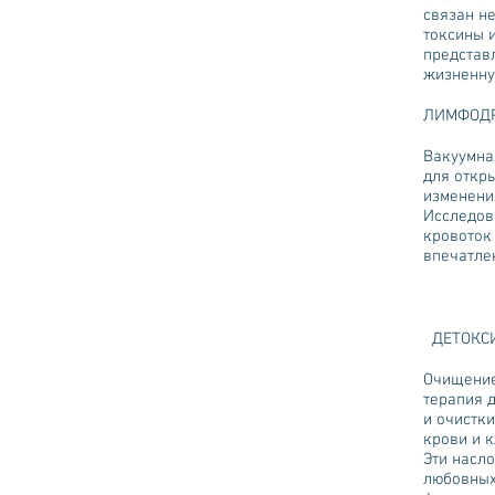
связан н
токсины 
представ
жизненну
ЛИМФОД
Вакуумна
для откр
изменения
Исследов
кровоток
впечатлен
ДЕТОКСИ
Очищение
терапия 
и очистк
крови и 
Эти насло
любовных 