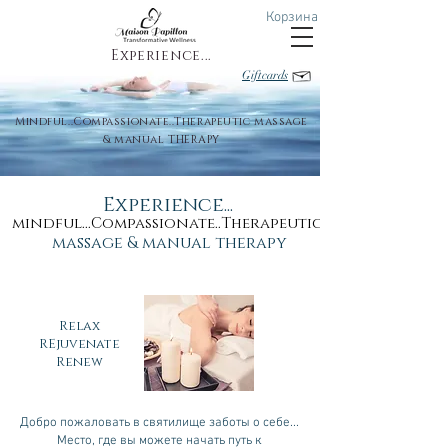
Корзина
Experience...
Giftcards
Mindful..Compassionate..Therapeutic massage
& manual THERAPY
Experience...
mindful...Compassionate..Therapeutic.
massage & manual therapy
Relax
REjuvenate
Renew
Добро пожаловать в святилище заботы о себе...
Место, где вы можете начать путь к